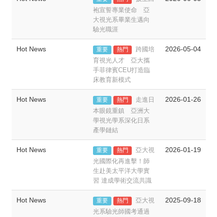
袍宣誓專業使命 亞
大視光系畢業生邁向
驗光職涯
Hot News
2026-05-04
跨國培
重要
熱門
育視光人才 亞大攜
手菲律賓CEU打造臨
床教育新模式
Hot News
2026-01-26
走進日
重要
熱門
本眼鏡重鎮 亞洲大
學視光學系深化日系
產學鏈結
Hot News
2026-01-19
亞大視
重要
熱門
光國際化再進擊！師
生赴美太平洋大學實
習 達成學術交流共識
Hot News
2025-09-18
亞大視
重要
熱門
光系驗光師國考通過