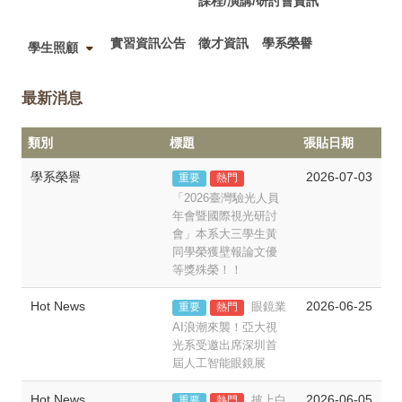
課程/演講/研討會資訊
實習資訊公告
徵才資訊
學系榮譽
學生照顧
最新消息
類別
標題
張貼日期
學系榮譽
2026-07-03
重要
熱門
「2026臺灣驗光人員
年會暨國際視光研討
會」本系大三學生黃
同學榮獲壁報論文優
等獎殊榮！！
Hot News
2026-06-25
眼鏡業
重要
熱門
AI浪潮來襲！亞大視
光系受邀出席深圳首
屆人工智能眼鏡展
Hot News
2026-06-05
披上白
重要
熱門