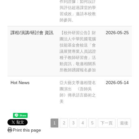
作到證據：如何設計
與評估超過課堂的學
習成效」邀請本校教
師參與。
課程/演講/研討會 資訊
2026-05-25
【校外研習公告】財
團法人中華民國電腦
技能基金會檢送「會
議展覽專業人員認證
種子教師研習會」活
動資訊，敬邀相關系
所教師踴躍報名參加
Hot News
2026-05-14
亞大藝文季邀相聲名
團演出 《吾師吳
師》傳承語言藝術之
美
Share
1
2
3
4
5
下一頁
最後
Print this page