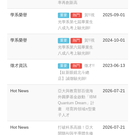
率再創新高
學系榮譽
2025-09-01
賀!!視
重要
熱門
光學系第七屆畢業生
八成九考上驗光師!
學系榮譽
2024-10-01
賀!!視
重要
熱門
光學系第六屆畢業生
八成八考上驗光師!
徵才資訊
2023-06-13
徵才!!
重要
熱門
【鉦新眼鏡北斗總
店】誠徵驗光師!
Hot News
2026-07-21
亞大與教育部百億海
外圓夢基金啟動「IBM
Quantum Dream」計
畫 培育跨領域π型量
子人才
Hot News
2026-07-21
打破科系高牆！亞大
開辦AI與半導體先修