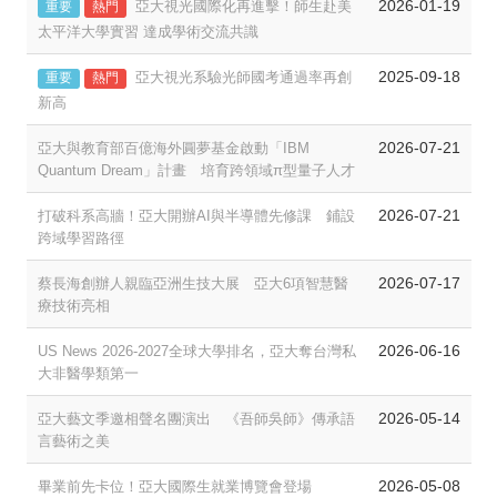
2026-01-19
亞大視光國際化再進擊！師生赴美
重要
熱門
太平洋大學實習 達成學術交流共識
2025-09-18
亞大視光系驗光師國考通過率再創
重要
熱門
新高
2026-07-21
亞大與教育部百億海外圓夢基金啟動「IBM
Quantum Dream」計畫 培育跨領域π型量子人才
2026-07-21
打破科系高牆！亞大開辦AI與半導體先修課 鋪設
跨域學習路徑
2026-07-17
蔡長海創辦人親臨亞洲生技大展 亞大6項智慧醫
療技術亮相
2026-06-16
US News 2026-2027全球大學排名，亞大奪台灣私
大非醫學類第一
2026-05-14
亞大藝文季邀相聲名團演出 《吾師吳師》傳承語
言藝術之美
2026-05-08
畢業前先卡位！亞大國際生就業博覽會登場