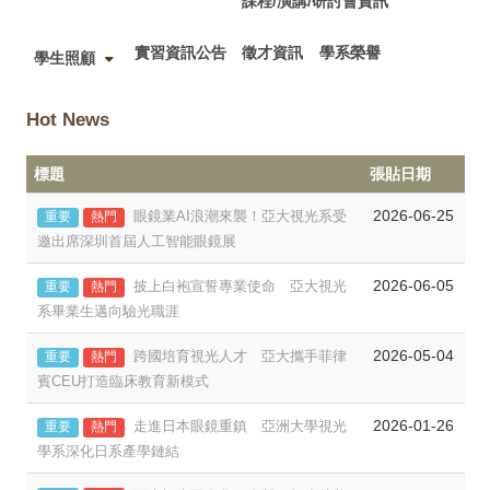
課程/演講/研討會資訊
實習資訊公告
徵才資訊
學系榮譽
學生照顧
Hot News
標題
張貼日期
2026-06-25
眼鏡業AI浪潮來襲！亞大視光系受
重要
熱門
邀出席深圳首屆人工智能眼鏡展
2026-06-05
披上白袍宣誓專業使命 亞大視光
重要
熱門
系畢業生邁向驗光職涯
2026-05-04
跨國培育視光人才 亞大攜手菲律
重要
熱門
賓CEU打造臨床教育新模式
2026-01-26
走進日本眼鏡重鎮 亞洲大學視光
重要
熱門
學系深化日系產學鏈結