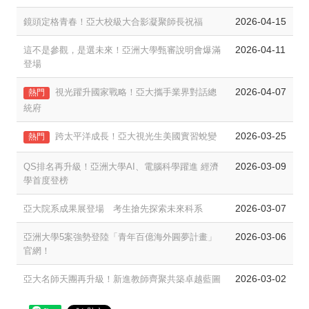
2026-04-15
鏡頭定格青春！亞大校級大合影凝聚師長祝福
2026-04-11
這不是參觀，是選未來！亞洲大學甄審說明會爆滿
登場
2026-04-07
視光躍升國家戰略！亞大攜手業界對話總
熱門
統府
2026-03-25
跨太平洋成長！亞大視光生美國實習蛻變
熱門
2026-03-09
QS排名再升級！亞洲大學AI、電腦科學躍進 經濟
學首度登榜
2026-03-07
亞大院系成果展登場 考生搶先探索未來科系
2026-03-06
亞洲大學5案強勢登陸「青年百億海外圓夢計畫」
官網！
2026-03-02
亞大名師天團再升級！新進教師齊聚共築卓越藍圖