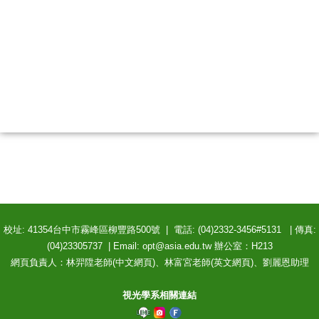
校址: 41354台中市霧峰區柳豐路500號 | 電話: (04)2332-3456#5131 | 傳真:
(04)23305737 | Email: opt@asia.edu.tw 辦公室：H213
網頁負責人：林羿陞老師(中文網頁)、林富宮老師(英文網頁)、劉麗恩助理
視光學系相關連結