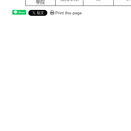
學院
Print this page
Share