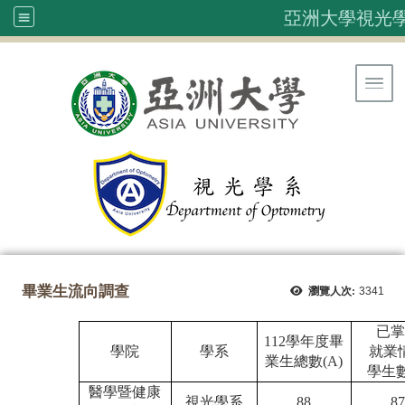
亞洲大學視光
Toggl
畢業生流向調查
瀏覽人次:
3341
已掌
112學年度畢
學院
學系
就業
業生總數(A)
學生數
醫學暨健康
視光學系
88
87