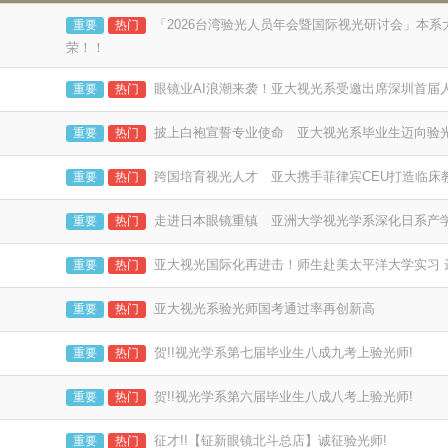
「2026台湾验光人员年会暨国际视光研讨会」本
重要
热门
荣！！
眼镜业AI浪潮来袭！亚大视光系受邀出席深圳首届
重要
热门
披上白袍宣誓专业使命 亚大视光系毕业生迈向验
重要
热门
跨国培育视光人才 亚大携手菲律宾CEU打造临床
重要
热门
走进日本眼镜重镇 亚洲大学视光学系深化日系产
重要
热门
亚大视光国际化再进击！师生赴美太平洋大学实习 
重要
热门
亚大视光系验光师国考通过率再创新高
重要
热门
贺!!视光学系第七届毕业生八成九考上验光师!
重要
热门
贺!!视光学系第六届毕业生八成八考上验光师!
重要
热门
征才!!【钲新眼镜北斗总店】诚征验光师!
重要
热门