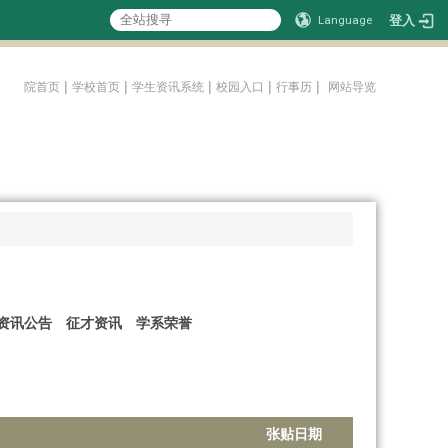
登入
Language
:::
|
|
|
|
|
院首页
学校首页
学生资讯系统
校园入口
行事历
网站导览
资讯公告
征才资讯
学系荣誉
张贴日期