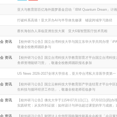
亚大与教育部百亿海外圆梦基金启动「IBM Quantum Dream」
打破科系高墙！亚大开办AI与半导体先修课 铺设跨域学习路径
蔡长海创办人亲临亚洲生技大展 亚大6项智慧医疗技术亮相
会 资讯
【校外研习公告】国立台湾科技大学与国立东华大学共同办理「iP
敬邀全校教师踊跃参与
会 资讯
【校外研习公告】国立台湾科技大学教育部育才平台国立台湾科技
务师资增能研习营」，敬邀全校教师踊跃报名参加
US News 2026-2027全球大学排名，亚大夺台湾私大非医学类第一
会 资讯
【校外研习公告】国立云林科技大学教育部产学连结育才平台中区
生科技与循环经济工作坊」，敬邀全校老师莅临参与
会 资讯
【校外研习公告】佛光大学于115年07月1日(三)、07月02日(四)办理
实践研究：从实作到证据：如何设计与评估超过课堂的学习成效」
会 资讯
【校外研习公告】财团法人中华民国电脑技能基金会检送「会议展