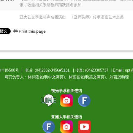
讯，敬邀相关系所教师踊跃报名参加
亚大艺文季邀相声名团演出 《吾师吴师》传承语言艺术之美
Print this page
0号 | 电话: (04)2332-3456#5131 | 传真: (04)23305737 | Email: opt
网页负责人：林羿陞老师(中文网页)、林富宫老师(英文网页)、刘丽恩助理
视光学系相关连结
亚洲大学相关连结