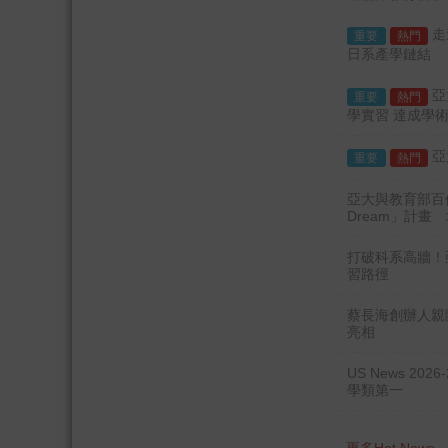
造臨床教育新模
走
重要
熱門
日系產學鏈結
亞
重要
熱門
學實習 達成學
亞
重要
熱門
亞大與教育部百億
Dream」計畫
打破科系高牆！
習路徑
蔡長海創辦人親
亮相
US News 2
學類第一