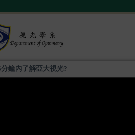
5分鐘內了解亞大視光?