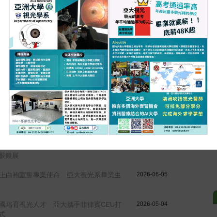
賀!!視光學系第七屆畢業生八成九考上驗光師!
重要
熱門
賀!!視光學系第六屆畢業生八成八考上驗光師!
重要
熱門
賀!!視光學系第五屆畢業生八成八考上驗光師!
賀!!本系陳經中教師榮獲110學年度「傑出教學教師」
/演講/研討會 資訊
校內最新資訊
徵才資訊
鏡業AI浪潮來襲！亞大視光系受邀出席深
2026-06-25
眼鏡展
上白袍宣誓專業使命 亞大視光系畢業生
2026-06-05
國培育視光人才 亞大攜手菲律賓CEU打
2026-05-04