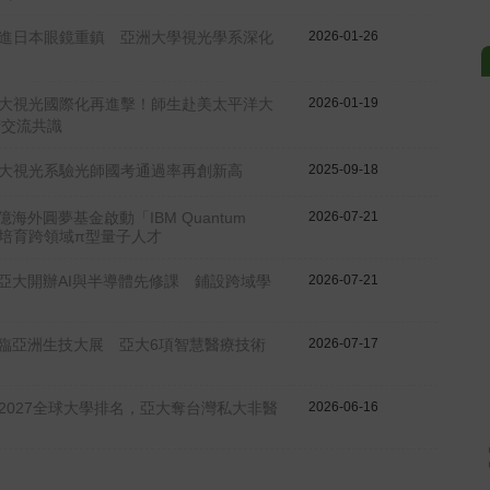
式
進日本眼鏡重鎮 亞洲大學視光學系深化
2026-01-26
大視光國際化再進擊！師生赴美太平洋大
2026-01-19
術交流共識
大視光系驗光師國考通過率再創新高
2025-09-18
海外圓夢基金啟動「IBM Quantum
2026-07-21
 培育跨領域π型量子人才
亞大開辦AI與半導體先修課 鋪設跨域學
2026-07-21
臨亞洲生技大展 亞大6項智慧醫療技術
2026-07-17
026-2027全球大學排名，亞大奪台灣私大非醫
2026-06-16