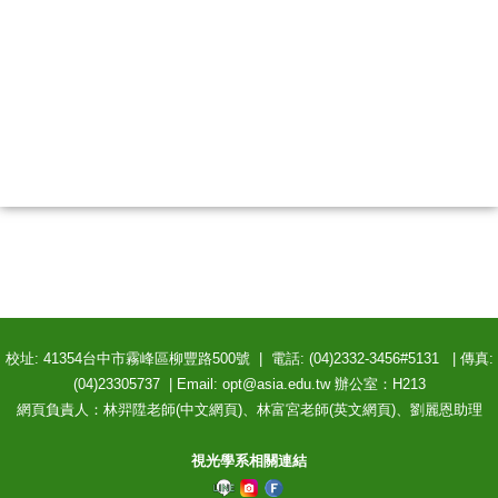
校址: 41354台中市霧峰區柳豐路500號 | 電話: (04)2332-3456#5131 | 傳真:
(04)23305737 | Email: opt@asia.edu.tw 辦公室：H213
網頁負責人：林羿陞老師(中文網頁)、林富宮老師(英文網頁)、劉麗恩助理
視光學系相關連結