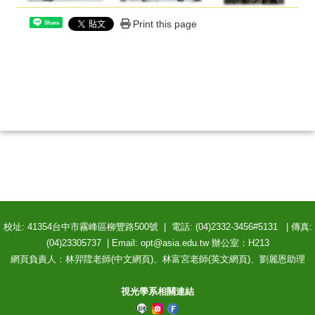
Print this page
Share
校址: 41354台中市霧峰區柳豐路500號 | 電話: (04)2332-3456#5131 | 傳真:
(04)23305737 | Email: opt@asia.edu.tw 辦公室：H213
網頁負責人：林羿陞老師(中文網頁)、林富宮老師(英文網頁)、劉麗恩助理
視光學系相關連結