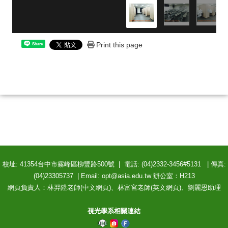
Print this page
Share
校址: 41354台中市霧峰區柳豐路500號 | 電話: (04)2332-3456#5131 | 傳真:
(04)23305737 | Email: opt@asia.edu.tw 辦公室：H213
網頁負責人：林羿陞老師(中文網頁)、林富宮老師(英文網頁)、劉麗恩助理
視光學系相關連結