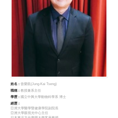
姓名 :
曾榮凱(Jung-Kai Tseng)
職稱 :
教授兼系主任
學歷 :
國立中興大學動物科學系 博士
經歷 :
亞洲大學醫學暨健康學院副院長
亞洲大學眼視光中心主任
日本東北文化學園大學客座教授