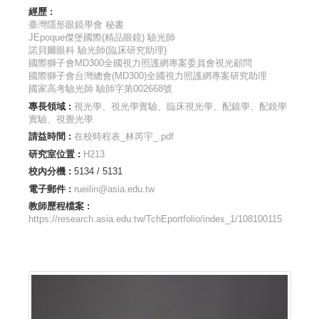
經歷 :
臺灣隱形眼鏡學會 秘書
JEpoque傑堡國際(精品眼鏡) 驗光師
諾貝爾眼科 驗光師(臨床研究助理)
國際獅子會MD300全國視力照護網專案委員會視光顧問
國際獅子會台灣總會(MD300)全國視力照護網專案研究助理
國家高考驗光師 驗師字第002668號
專長領域 :
視光學、視光學實驗、臨床視光學、配鏡學、配鏡學
實驗、視覺光學
請益時間 :
在校時程表_林芮宇_.pdf
研究室位置 :
H213
校內分機 :
5134 / 5131
電子郵件 :
rueilin@asia.edu.tw
教師歷程檔案 :
https://research.asia.edu.tw/TchEportfolio/index_1/108100115