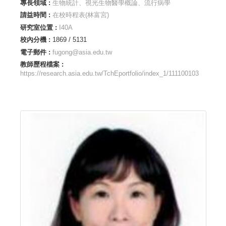
專長領域 :
生物統計、視光生物醫學概論、流行病學
請益時間 :
在校時程表(林富宮)
研究室位置 :
I40A
校內分機 :
1869 / 5131
電子郵件 :
fugong@asia.edu.tw
教師歷程檔案 :
https://research.asia.edu.tw/TchEportfolio/index_1/111100103