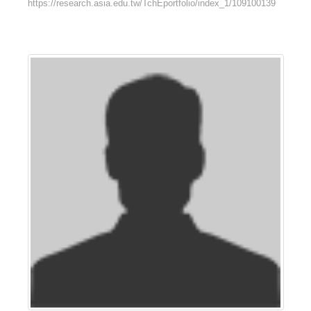
https://research.asia.edu.tw/TchEportfolio/index_1/109100139