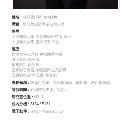
姓名 :
林羿陞(Yi-Sheng Lin)
職稱 :
助理教授級專業技術人員
學歷 :
中山醫學大學 生物醫學研究所 碩士
中山醫學大學 視光學系 學士
經歷 :
康寧大學視光科 專技助理教授
雅士眼鏡 驗光師
聚英眼科 驗光師
國際獅子會視力照護網 視光顧問
宏恩眼鏡(昌平宏恩) 驗光師
專長領域 :
臨床視光學、視光學實驗、配鏡學、配鏡學實驗
請益時間 :
在校時程表(林羿陞).pdf
研究室位置 :
H213
校內分機 :
5134 / 5131
電子郵件 :
lindon@asia.edu.tw