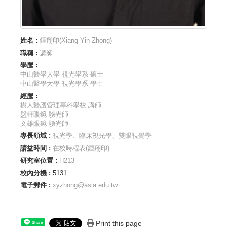
姓名 :
鍾翔印(Xiang-Yin Zhong)
職稱 :
講師
學歷 :
中山醫學大學 視光學系 碩士
中山醫學大學 視光學系 學士
經歷 :
樹人醫護管理專科學校 講師
盤軒眼鏡 驗光師
文雄眼鏡 驗光師
專長領域 :
視光學、臨床視光學、雙眼視覺學
請益時間 :
在校時程表(鍾翔印)
研究室位置 :
H213
校內分機 :
5131
電子郵件 :
xyzhong@asia.edu.tw
Print this page
Share