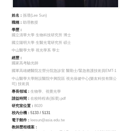
姓名 :
孫瑮(Lee Sun)
職稱 :
助理教授
學歷 :
國立清華大學 生物科技研究所 博士
國立陽明大學 生醫光電研究所 碩士
中山醫學大學 視光學系 學士
經歷 :
國家高考驗光師
國軍高雄總醫院左營分院急診室 醫勤士/緊急救護技術員EMT-1
中山醫學大學附設醫院中興院區 視光保健中心(樂友科技有限公
司) 技術員
專長領域 :
生物學、視覺光學
請益時間 :
在校時程表(孫瑮).pdf
研究室位置 :
8020
校內分機 :
5133 / 5131
電子郵件 :
leesun@asia.edu.tw
教師歷程檔案 :