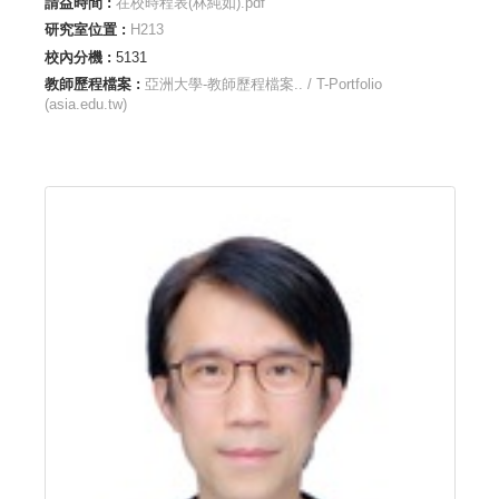
請益時間 :
在校時程表(林純如).pdf
研究室位置 :
H213
校內分機 :
5131
教師歷程檔案 :
亞洲大學-教師歷程檔案.. / T-Portfolio
(asia.edu.tw)