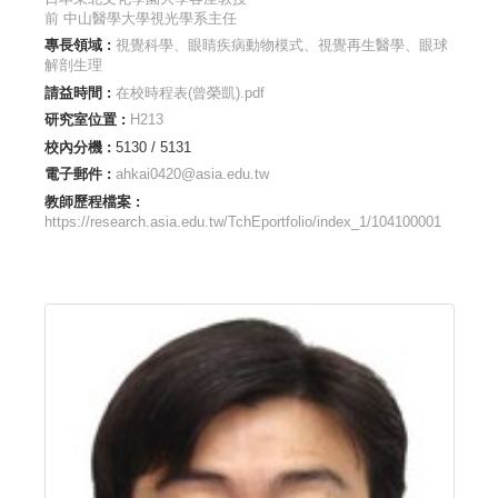
前 中山醫學大學視光學系主任
專長領域 :
視覺科學、眼睛疾病動物模式、視覺再生醫學、眼球
解剖生理
請益時間 :
在校時程表(曾榮凱).pdf
研究室位置 :
H213
校內分機 :
5130 / 5131
電子郵件 :
ahkai0420@asia.edu.tw
教師歷程檔案 :
https://research.asia.edu.tw/TchEportfolio/index_1/104100001