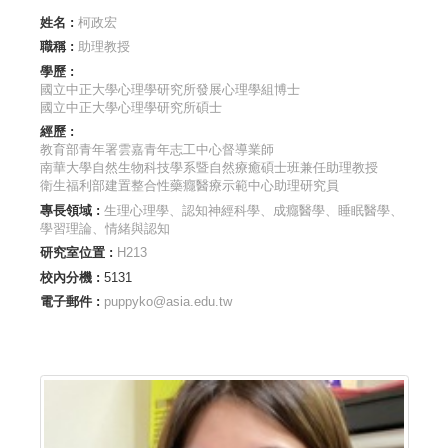
姓名 :
柯政宏
職稱 :
助理教授
學歷 :
國立中正大學心理學研究所發展心理學組博士
國立中正大學心理學研究所碩士
經歷 :
教育部青年署雲嘉青年志工中心督導業師
南華大學自然生物科技學系暨自然療癒碩士班兼任助理教授
衛生福利部建置整合性藥癮醫療示範中心助理研究員
專長領域 :
生理心理學、認知神經科學、成癮醫學、睡眠醫學、
學習理論、情緒與認知
研究室位置 :
H213
校內分機 :
5131
電子郵件 :
puppyko@asia.edu.tw