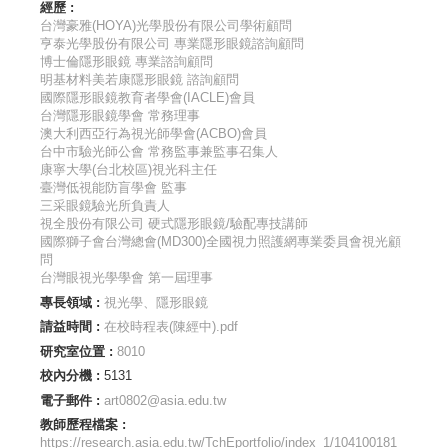
經歷 :
台灣豪雅(HOYA)光學股份有限公司學術顧問
亨泰光學股份有限公司 專業隱形眼鏡諮詢顧問
博士倫隱形眼鏡 專業諮詢顧問
明基材料美若康隱形眼鏡 諮詢顧問
國際隱形眼鏡教育者學會(IACLE)會員
台灣隱形眼鏡學會 常務理事
澳大利西亞行為視光師學會(ACBO)會員
台中市驗光師公會 常務監事兼監事召集人
康寧大學(台北校區)視光科主任
臺灣低視能防盲學會 監事
三采眼鏡驗光所負責人
視全股份有限公司 硬式隱形眼鏡/驗配專技講師
國際獅子會台灣總會(MD300)全國視力照護網專業委員會視光顧
問
台灣眼視光學學會 第一屆理事
專長領域 :
視光學、隱形眼鏡
請益時間 :
在校時程表(陳經中).pdf
研究室位置 :
8010
校內分機 :
5131
電子郵件 :
art0802@asia.edu.tw
教師歷程檔案 :
https://research.asia.edu.tw/TchEportfolio/index_1/104100181