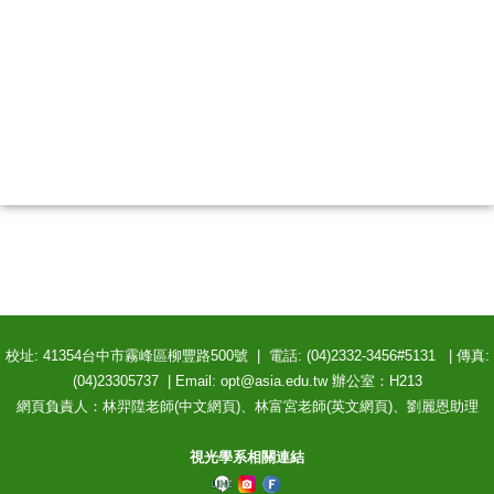
校址: 41354台中市霧峰區柳豐路500號 | 電話: (04)2332-3456#5131 | 傳真:
(04)23305737 | Email: opt@asia.edu.tw 辦公室：H213
網頁負責人：林羿陞老師(中文網頁)、林富宮老師(英文網頁)、劉麗恩助理
視光學系相關連結