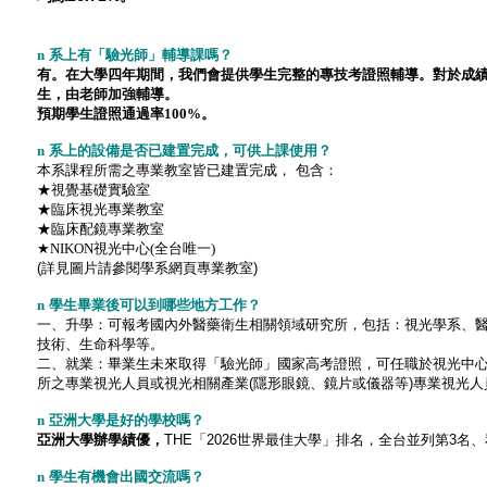
n
系上有「驗光師」
輔導課嗎？
有。在大學四年期間，我們會提供學生完整的專技考證照輔導。對於成
生，由老師加強輔導。
預期學生證照通過率100%。
n
系上的設備是否已建置完成，可供上課使用？
本系課程所需之專業教室皆已建置完成， 包含：
★視覺基礎實驗室
★臨床視光專業教室
★臨床配鏡專業教室
★NIKON視光中心(全台唯一)
(詳見圖片請參閱學系網頁專業教室)
n
學生畢業後可以到哪些地方工作？
一、升學：可報考國內外醫藥衛生相關領域研究所，包括：視光學系、
技術、生命科學等。
二、就業：畢業生未來取得「驗光師」國家高考證照，可任職於視光中
所之專業視光人員或視光相關產業(隱形眼鏡、鏡片或儀器等)專業視光人
n
亞洲大學是好的學校嗎？
亞洲大學辦學績優，
THE「2026世界最佳大學」排名，全台並列第3名、
n
學生有機會出國交流嗎
？