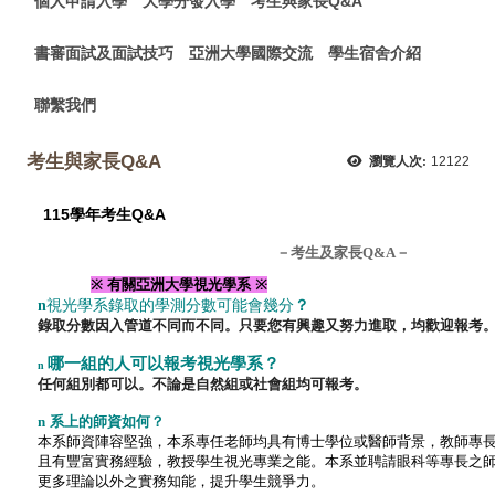
個人申請入學
大學分發入學
考生與家長Q&A
書審面試及面試技巧
亞洲大學國際交流
學生宿舍介紹
聯繫我們
考生與家長Q&A
瀏覽人次:
12122
115學年考生Q&A
－考生及家長Q&A－
※
有關亞洲大學視光學系
※
n
視光學系錄取的學測分數可能會幾分
？
錄取分數因入管道不同而不同
。
只要您有興趣又努力進取，均歡迎報考
哪一組的人可以報考視光學系
？
n
任何組別都可以。不論是自然組或社會組均可報考。
n
系上的師資如何
？
本系師資陣容堅強，本系專任老師均具有博士學位或醫師背景，教師專
且有豐
富實務經驗，教授學生視光專業之能。本系並聘請眼科等專長之
更多理論以外之實務知能，提升學生競爭力。