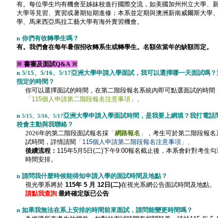
有。每位學生均有機會至姊妹校進行國際交流，如美國加州州立大學、新
大學等見習、實習或暑期短期進修；本系並定期與澳洲新南威爾斯大學
學、馬來西亞馬拉工藝大學有海外實習機會。
n
你們有收轉學生嗎
？
有。我們會在每年暑假招收轉系生或轉學生。名額依當年的缺額而定。
※
書審
及
面試Q&A
※
n
5/15
、5
/16
、5/17
亞洲大學申請入學面試，我可以選擇哪一天面試嗎？
指定的時間
？
你可以選擇面試的時間，
在第二階段報名系統內即可點選面試的時間
「
115個人申請第二階段報名注意事項
」。
n
亞洲大學申請入學面試時間，是我要上網填？我打電話
5/15
、5
/16
、5/17
校會主動與我聯絡
？
2026年的第二階段面試報名採
「
網路報名
」
，考生可於
第二階段報名
試時間
，
詳情請閱
「
115個人申請第二階段報名注意事項
」。
後續流程：
115年5月5
日(二)下午9:00報名截止後
，本系會針對考生勾
時間安排
。
n
請問我什麼時候能得知申請入學的面試時間及地點？
視光學系
將於
115年
5
月 12
日
(二)
在視光
系網公告面試時間及地點
。
請點我查詢
最終確定版已公告
n
如果我無法在系上安排的時間前來面試，請問能變更時間嗎？