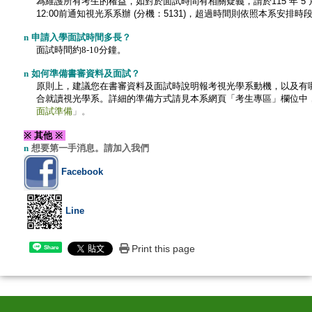
為維護所有考生的權益，如對於面試時間有相關疑義，請於115 年 5 月 
12:00
前通知視光系系辦 (分機：5131)，超過時間則依照本系安排時
n
申請入學面試時間多長？
面試時間約8-10分鐘。
n
如何準備書審資料及面試
？
原則上，建議您在書審資料及面試時說明報考視光學系動機
，以及有
合就讀視光學系
。詳細的準備方式請見本系網頁「考生專區」欄位中
面試準備
」。
※
其他
※
n
想要第一手消息。請加入我們
Facebook
Line
Print this page
Share