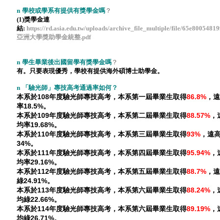
n
學校或學系有提供有獎學金嗎
？
(1)
獎學金連
結:
https://rd.asia.edu.tw/uploads/archive_file_multiple/file/65e800548
亞洲大學獎助學金統整.pdf
n
學生畢業後出國留學有獎學金嗎
？
有。只要表現優秀，學校有提供海外碩博士助學金。
n
「驗光師」專技高考通過率如何？
本系於108年度驗光師專技高考，本系第一屆畢業生取得
86.8%
，遠
率18.5%。
本系於109年度驗光師專技高考，本系第二屆畢業生取得
88.57%
，
均率19.68%。
本系於110年度驗光師專技高考，本系第三屆畢業生取得
93
%
，遠
34%。
本系於111年度驗光師專技高考，本系第四屆畢業生取得
95.94
%
，
均率29.16%。
本系於112年度驗光師專技高考，本系第五屆畢業生取得
88.7%
，遠
綠24.91%。
本系於113年度驗光師專技高考，本系第六屆畢業生取得
88.24%
，
均綠22.66%。
本系於114年度驗光師專技高考，本系第六屆畢業生取得
89.19%
，
均綠26.71%。