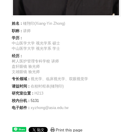
姓名 :
锺翔印(Xiang-Yin Zhong)
职称 :
讲师
学历 :
中山医学大学 视光学系 硕士
中山医学大学 视光学系 学士
经历 :
树人医护管理专科学校 讲师
盘轩眼镜 验光师
文雄眼镜 验光师
专长领域 :
视光学、临床视光学、双眼视觉学
请益时间 :
在校时程表(锺翔印)
研究室位置 :
H213
校内分机 :
5131
电子邮件 :
xyzhong@asia.edu.tw
Print this page
Share