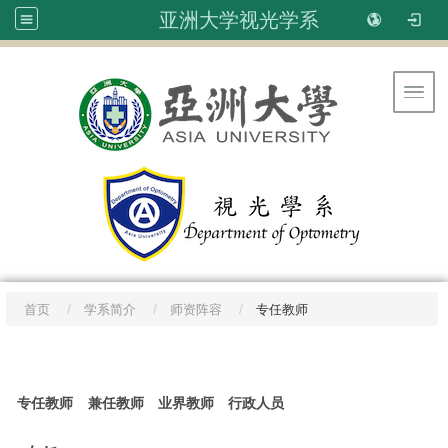
亚洲大学视光学系
Toggl
首页
学系简介
师资阵容
专任教师
:::
专任教师
兼任教师
业界教师
行政人员