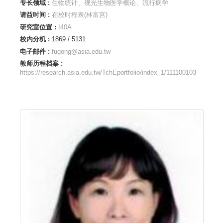
专长领域 :
生物统计、视光生物医学概论、流行病学
请益时间 :
在校时程表(林富宫)
研究室位置 :
I40A
校内分机 :
1869 / 5131
电子邮件 :
fugong@asia.edu.tw
教师历程档案 :
https://research.asia.edu.tw/TchEportfolio/index_1/111100103