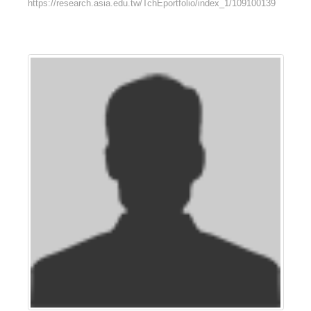
https://research.asia.edu.tw/TchEportfolio/index_1/109100139