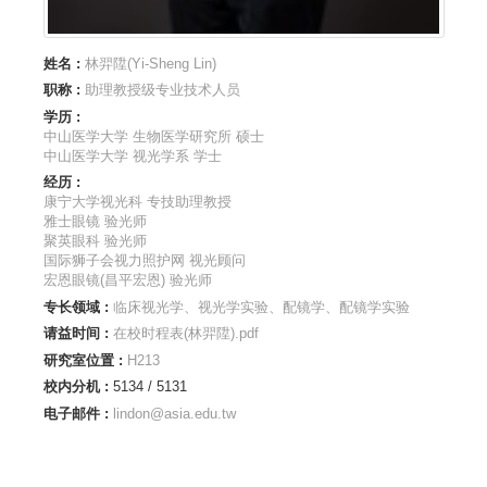
姓名 :
林羿陞(Yi-Sheng Lin)
职称 :
助理教授级专业技术人员
学历 :
中山医学大学 生物医学研究所 硕士
中山医学大学 视光学系 学士
经历 :
康宁大学视光科 专技助理教授
雅士眼镜 验光师
聚英眼科 验光师
国际狮子会视力照护网 视光顾问
宏恩眼镜(昌平宏恩) 验光师
专长领域 :
临床视光学、视光学实验、配镜学、配镜学实验
请益时间 :
在校时程表(林羿陞).pdf
研究室位置 :
H213
校内分机 :
5134 / 5131
电子邮件 :
lindon@asia.edu.tw