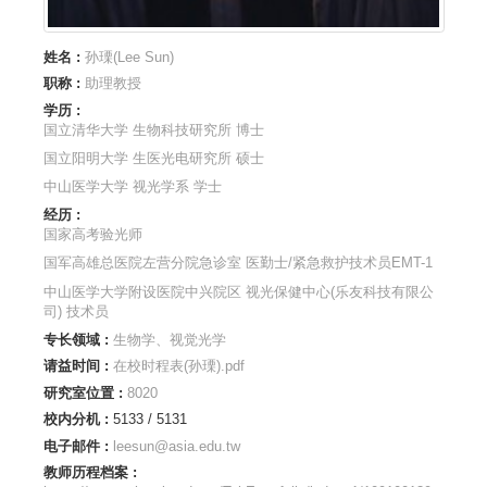
姓名 :
孙瑮(Lee Sun)
职称 :
助理教授
学历 :
国立清华大学 生物科技研究所 博士
国立阳明大学 生医光电研究所 硕士
中山医学大学 视光学系 学士
经历 :
国家高考验光师
国军高雄总医院左营分院急诊室 医勤士/紧急救护技术员EMT-1
中山医学大学附设医院中兴院区 视光保健中心(乐友科技有限公
司) 技术员
专长领域 :
生物学、视觉光学
请益时间 :
在校时程表(孙瑮).pdf
研究室位置 :
8020
校内分机 :
5133 / 5131
电子邮件 :
leesun@asia.edu.tw
教师历程档案 :