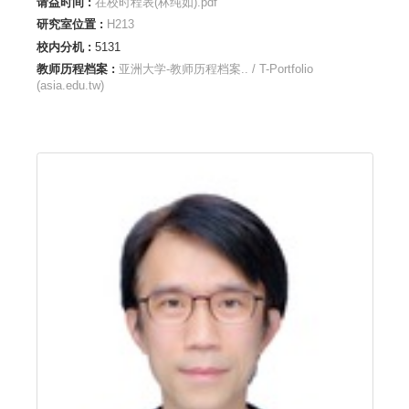
请益时间 :
在校时程表(林纯如).pdf
研究室位置 :
H213
校内分机 :
5131
教师历程档案 :
亚洲大学-教师历程档案.. / T-Portfolio
(asia.edu.tw)