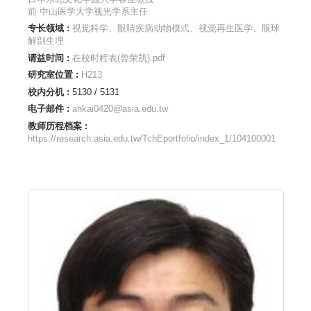
前 中山医学大学视光学系主任
专长领域 :
视觉科学、眼睛疾病动物模式、视觉再生医学、眼球
解剖生理
请益时间 :
在校时程表(曾荣凯).pdf
研究室位置 :
H213
校内分机 :
5130 / 5131
电子邮件 :
ahkai0420@asia.edu.tw
教师历程档案 :
https://research.asia.edu.tw/TchEportfolio/index_1/104100001