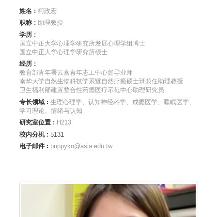
姓名 :
柯政宏
职称 :
助理教授
学历 :
国立中正大学心理学研究所发展心理学组博士
国立中正大学心理学研究所硕士
经历 :
教育部青年署云嘉青年志工中心督导业师
南华大学自然生物科技学系暨自然疗癒硕士班兼任助理教授
卫生福利部建置整合性药瘾医疗示范中心助理研究员
专长领域 :
生理心理学、认知神经科学、成瘾医学、睡眠医学、
学习理论、情绪与认知
研究室位置 :
H213
校内分机 :
5131
电子邮件 :
puppyko@asia.edu.tw