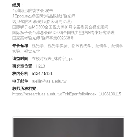
经历 :
台湾隐形眼镜学会 秘书
JEpoque杰堡国际(精品眼镜) 验光师
诺贝尔眼科 验光师(临床研究助理)
国际狮子会MD300全国视力照护网专案委员会视光顾问
国际狮子会台湾总会(MD300)全国视力照护网专案研究助理
国家高考验光师 验师字第002668号
专长领域 :
视光学、视光学实验、临床视光学、配镜学、配镜学
实验、视觉光学
请益时间 :
在校时程表_林芮宇_.pdf
研究室位置 :
H213
校内分机 :
5134 / 5131
电子邮件 :
rueilin@asia.edu.tw
教师历程档案 :
https://research.asia.edu.tw/TchEportfolio/index_1/108100115