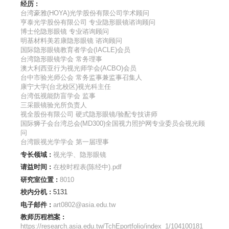
经历 :
台湾豪雅(HOYA)光学股份有限公司学术顾问
亨泰光学股份有限公司 专业隐形眼镜谘询顾问
博士伦隐形眼镜 专业谘询顾问
明基材料美若康隐形眼镜 谘询顾问
国际隐形眼镜教育者学会(IACLE)会员
台湾隐形眼镜学会 常务理事
澳大利西亚行为视光师学会(ACBO)会员
台中市验光师公会 常务监事兼监事召集人
康宁大学(台北校区)视光科主任
台湾低视能防盲学会 监事
三采眼镜验光所负责人
视全股份有限公司 硬式隐形眼镜/验配专技讲师
国际狮子会台湾总会(MD300)全国视力照护网专业委员会视光顾
问
台湾眼视光学学会 第一届理事
专长领域 :
视光学、隐形眼镜
请益时间 :
在校时程表(陈经中).pdf
研究室位置 :
8010
校内分机 :
5131
电子邮件 :
art0802@asia.edu.tw
教师历程档案 :
https://research.asia.edu.tw/TchEportfolio/index_1/104100181