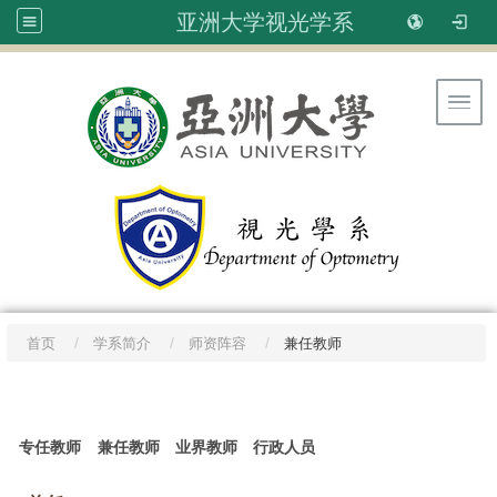
亚洲大学视光学系
Toggl
首页
学系简介
师资阵容
兼任教师
:::
专任教师
兼任教师
业界教师
行政人员