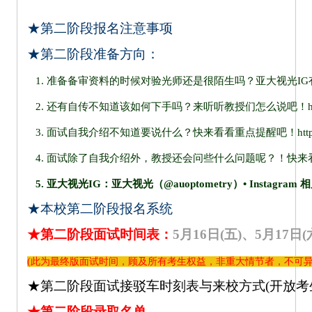
★
第二阶段报名注意事项
★第二阶段准备方向：
1. 准备备审资料的时候对验光师还是很陌生吗？亚大视光IG
2. 还有自传不知道该如何下手吗？来听听教授们怎么说吧！
h
3. 面试自我介绍不知道要说什么？快来看看重点提醒吧！
htt
4. 面试除了自我介绍外，教授还会问些什么问题呢？！快来
5. 亚大视光IG：
亚大视光（@auoptometry）• Instagram
★
本校第二阶段报名系统
★第二阶段面试时间表：
5月16日(五)、5月17日(
(此为最终版面试时间，顾及所有考生权益，非重大情节者，不可异动，
★第二阶段面试接驳车时刻表与来校方式(开放考
★
第二阶段录取名单