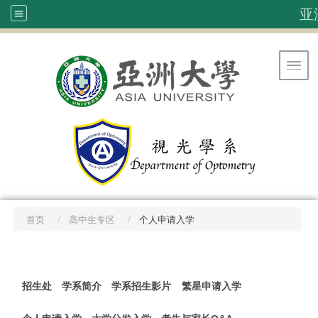
亚
Toggl
首页
高中生专区
个人申请入学
:::
招生处
学系简介
学系招生影片
繁星申请入学