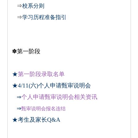
⇒
校系分则
⇒
学习历程准备指引
✽
第一阶段
★
第一阶段录取名单
★4/11(六)个人申请甄审说明会
个人申请甄审说明会相关资讯
⇒
⇒
甄审说明会报名连结
★
考生及家长Q&A