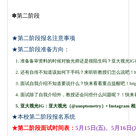
✽
第二阶段
★
第二阶段报名注意事项
★第二阶段准备方向：
1. 准备备审资料的时候对验光师还是很陌生吗？亚大视光IG
2. 还有自传不知道该如何下手吗？来听听教授们怎么说吧！
h
3. 面试自我介绍不知道要说什么？快来看看重点提醒吧！
htt
4. 面试除了自我介绍外，教授还会问些什么问题呢？！快来
5. 亚大视光IG：
亚大视光（@auoptometry）• Instagram
★
本校第二阶段报名系统
★第二阶段面试时间表：
5月15日(五)、5月16日(