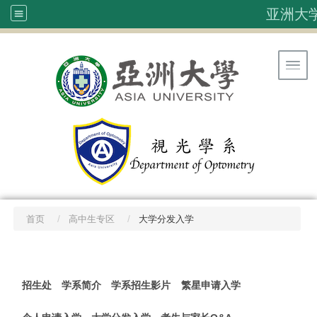
亚洲大
Toggl
首页
高中生专区
大学分发入学
:::
招生处
学系简介
学系招生影片
繁星申请入学