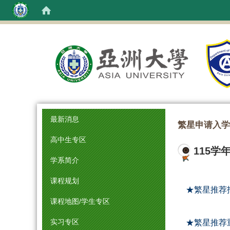
:::
最新消息
繁星申请入学
高中生专区
115学
学系简介
课程规划
★繁星推荐
课程地图/学生专区
★繁星推荐
实习专区