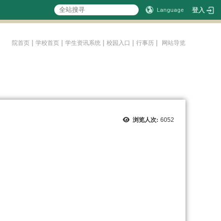
登入
Language
:::
|
|
|
|
|
院首页
学校首页
学生资讯系统
校园入口
行事历
网站导览
浏览人次:
6052