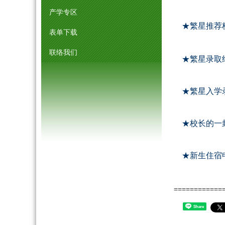
产学专区
★繁星推荐
表单下载
联络我们
★
繁星录取
★
繁星入学
★
校长的一
★
新生住宿
============
Share