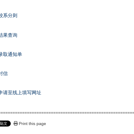
校系分则
结果查询
录取通知单
封信
申请至线上填写网址
========================================================
Print this page