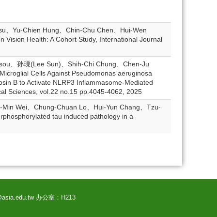
Hsu、Yu-Chien Hung、Chin-Chu Chen、Hui-Wen
 Vision Health: A Cohort Study, International Journal
Tsou、孙瑮(Lee Sun)、Shih-Chi Chung、Chen-Ju
icroglial Cells Against Pseudomonas aeruginosa
psin B to Activate NLRP3 Inflammasome-Mediated
cal Sciences, vol.22 no.15 pp.4045-4062, 2025
u-Min Wei、Chung-Chuan Lo、Hui-Yun Chang、Tzu-
rphosphorylated tau induced pathology in a
@asia.edu.tw 办公室：H213