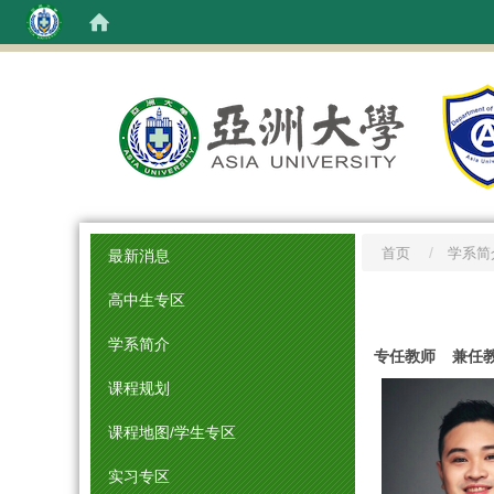
:::
首页
学系简
最新消息
高中生专区
:::
学系简介
专任教师
兼任
课程规划
课程地图/学生专区
实习专区