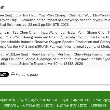
名称
e Sun)、Jui-Hsia Hsu、Yuan-Yen Chang、Chieh-Lin Wu、Min-Yen 
i-Wen Lin)*, Evaluation of the Impact of Cordyceps cicadae Mycelium on
ical Sciences, vol.23 no.3 pp.864-875, 2026
en Lin、Tzu-Chun Chen、Inga Wang、Jui-Hsuan Yeh、Shang-Chun 
g、Yuan-Yen Chang(Yuan-Yen Chang)*, Tetrahydrocurcumin Protects M
olysaccharide-Induced Reactive Oxygen Species Production and Cathe
osis Via the HO-1 and p38/JNK Pathway, International Journal of Medi
hi、孙瑮(Lee Sun)、Ren-Huei Shiu、Rui Han、Chien-Ping Hsieh、Tz
ang(Tzu-Kang Sang)*, Cleavage of human tau at Asp421 inhibits hype
hila model, Scientific Reports, vol.10 no.13482, 2020
Print this page
0号 | 电话: (04)2332-3456#5131 | 传真: (04)23305737 | Email: opt
网页负责人：林羿陞老师(中文网页)、林富宫老师(英文网页)、刘丽恩助理