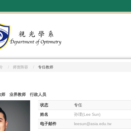
介
师资阵容
专任教师
教师
业界教师
行政人员
状态
专任
姓名
孙瑮(Lee Sun)
电子邮件
leesun@asia.edu.tw