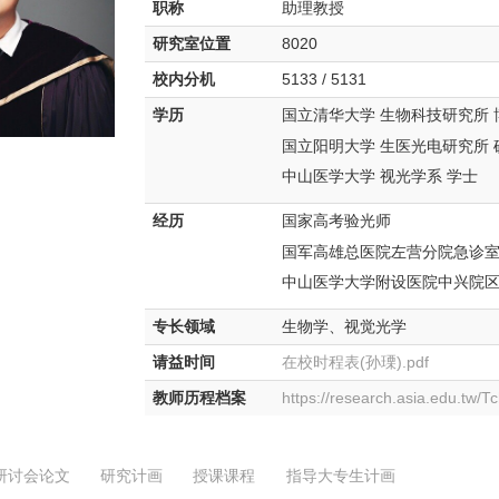
职称
助理教授
研究室位置
8020
校内分机
5133 / 5131
学历
国立清华大学 生物科技研究所 
国立阳明大学 生医光电研究所 
中山医学大学 视光学系 学士
经历
国家高考验光师
国军高雄总医院左营分院急诊室 
中山医学大学附设医院中兴院区 
专长领域
生物学、视觉光学
请益时间
在校时程表(孙瑮).pdf
教师历程档案
https://research.asia.edu.tw/
研讨会论文
研究计画
授课课程
指导大专生计画