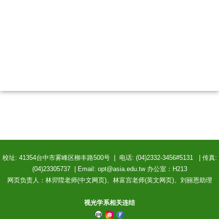
校址: 41354台中市雾峰区柳丰路500号 | 电话: (04)2332-3456#5131 | 传真:
(04)23305737 | Email: opt@asia.edu.tw 办公室：H213
网页负责人：林羿陞老师(中文网页)、林富宫老师(英文网页)、刘丽恩助理
视光学系相关连结