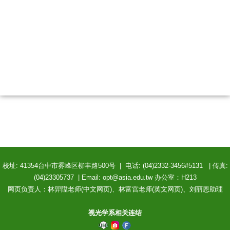
校址: 41354台中市雾峰区柳丰路500号 | 电话: (04)2332-3456#5131 | 传真:
(04)23305737 | Email: opt@asia.edu.tw 办公室：H213
网页负责人：林羿陞老师(中文网页)、林富宫老师(英文网页)、刘丽恩助理
视光学系相关连结