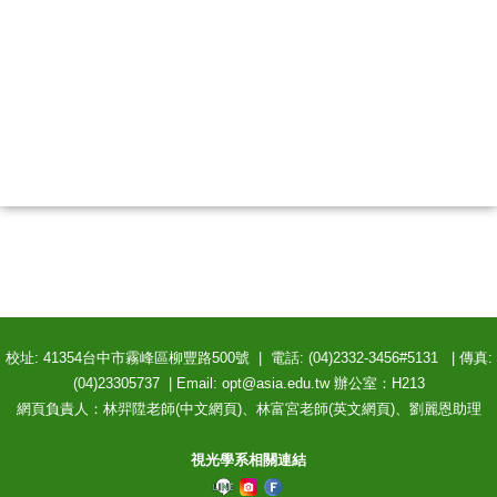
校址: 41354台中市霧峰區柳豐路500號 | 電話: (04)2332-3456#5131 | 傳真:
(04)23305737 | Email: opt@asia.edu.tw 辦公室：H213
網頁負責人：林羿陞老師(中文網頁)、林富宮老師(英文網頁)、劉麗恩助理
視光學系相關連結