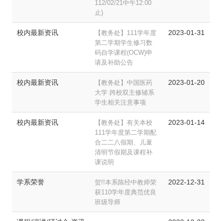
112/02/21中午12:00
止)
校内最新资讯
2023-01-31
【教务处】111学年度
第二学期学生修习数
码自学课程(OCW)申
请及补助公告
校内最新资讯
2023-01-20
【教务处】中国医药
大学 跨校双主修辅系
学生相关注意事项
校内最新资讯
2023-01-14
【教务处】有关本校
111学年度第二学期配
合二二八假期、儿童
清明节假期及课程补
课说明
学系荣誉
2022-12-31
贺!!本系陈经中教师荣
获110学年度典范优良
班级导师