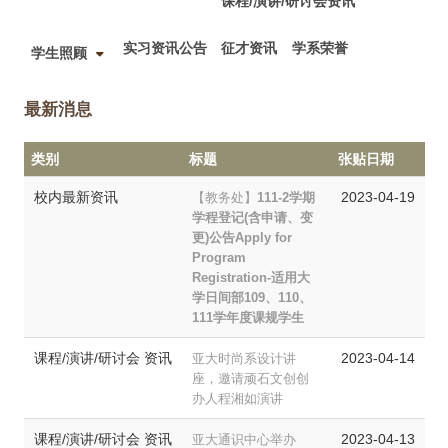
课程/演讲/研讨会资讯
实习资讯公告
征才资讯
学系荣誉
学生照顾
最新消息
类别
标题
张贴日期
校内最新资讯
2023-04-19
【教务处】
111-2学期
学程登记(含申请、变
更)公告Apply for
Program
Registration-适用大
学日间部109、110、
111学年度课规学生
课程/演讲/研讨会 资讯
2023-04-14
亚大时尚系设计讲
座，邀请顽石文创创
办人程湘如演讲
课程/演讲/研讨会 资讯
2023-04-13
亚大通识中心举办