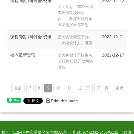
课程/演讲/研讨会 资讯
2022-12-22
亚大举办「2022永续
实践深耕校园竞
赛」，激荡全校对永
续议题探索与发想
课程/演讲/研讨会 资讯
2022-12-21
亚大设计学院举办
「永续设计力」讲座
校内最新资讯
2022-12-17
亚大寒假转学招生考
试12月16日开放网络
报名
最前
7
8
9
10
11
上一页
下一页
最后
Print this page
Share
校址: 41354台中市雾峰区柳丰路500号 | 电话: (04)2332-3456#5131 | 传真: