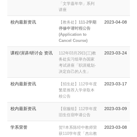
「文学嘉年华」系列
讲座
校内最新资讯
2023-04-08
【教务处】
111-2学期
停修申请时程公告
(Application to
Cancel Course)
课程/演讲/研讨会 资讯
2023-03-24
112年03月29日(三)教
务处实习组举办国家
考试讲座「职涯规划-
决定自己的人生」
校内最新资讯
2023-03-17
【招生处】112学年度
繁星推荐入学录取本
校公告
校内最新资讯
2023-03-09
【宿服组】112学年度
旧生住宿申请公告
学系荣誉
2023-03-08
贺!!本系陈经中教师荣
获110学年度「杰出教