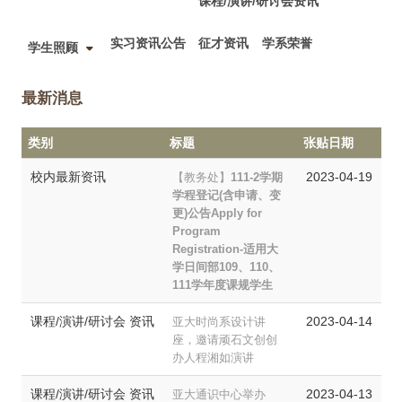
课程/演讲/研讨会资讯
实习资讯公告
征才资讯
学系荣誉
学生照顾
最新消息
类别
标题
张贴日期
校内最新资讯
2023-04-19
【教务处】
111-2学期
学程登记(含申请、变
更)公告Apply for
Program
Registration-适用大
学日间部109、110、
111学年度课规学生
课程/演讲/研讨会 资讯
2023-04-14
亚大时尚系设计讲
座，邀请顽石文创创
办人程湘如演讲
课程/演讲/研讨会 资讯
2023-04-13
亚大通识中心举办