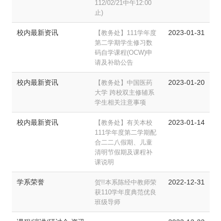
112/02/21中午12:00
止)
校内最新资讯
2023-01-31
【教务处】111学年度
第二学期学生修习数
码自学课程(OCW)申
请及补助公告
校内最新资讯
2023-01-20
【教务处】中国医药
大学 跨校双主修辅系
学生相关注意事项
校内最新资讯
2023-01-14
【教务处】有关本校
111学年度第二学期配
合二二八假期、儿童
清明节假期及课程补
课说明
学系荣誉
2022-12-31
贺!!本系陈经中教师荣
获110学年度典范优良
班级导师