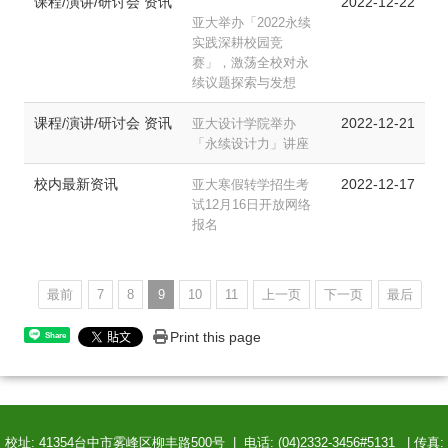
课程/演讲/研讨会 资讯
2022-12-22
亚大举办「2022永续
实践深耕校园竞
赛」，激荡全校对永
续议题探索与发想
课程/演讲/研讨会 资讯
2022-12-21
亚大设计学院举办
「永续设计力」讲座
校内最新资讯
2022-12-17
亚大寒假转学招生考
试12月16日开放网络
报名
最前
7
8
9
10
11
上一页
下一页
最后
Print this page
Share
校址: 41354台中市雾峰区柳丰路500号 | 电话: (04)2332-3456#5131 | 传真: