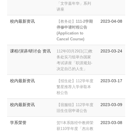
「文学嘉年华」系列
讲座
校内最新资讯
2023-04-08
【教务处】
111-2学期
停修申请时程公告
(Application to
Cancel Course)
课程/演讲/研讨会 资讯
2023-03-24
112年03月29日(三)教
务处实习组举办国家
考试讲座「职涯规划-
决定自己的人生」
校内最新资讯
2023-03-17
【招生处】112学年度
繁星推荐入学录取本
校公告
校内最新资讯
2023-03-09
【宿服组】112学年度
旧生住宿申请公告
学系荣誉
2023-03-08
贺!!本系陈经中教师荣
获110学年度「杰出教