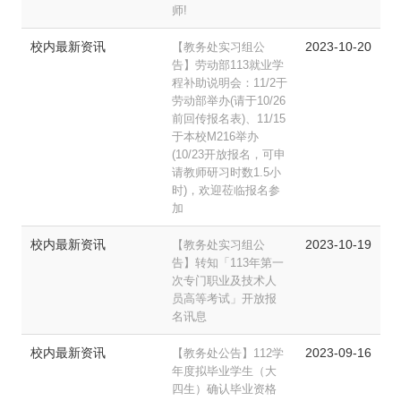
师!
校内最新资讯
2023-10-20
【教务处实习组公
告】劳动部113就业学
程补助说明会：11/2于
劳动部举办(请于10/26
前回传报名表)、11/15
于本校M216举办
(10/23开放报名，可申
请教师研习时数1.5小
时)，欢迎莅临报名参
加
校内最新资讯
2023-10-19
【教务处实习组公
告】转知「113年第一
次专门职业及技术人
员高等考试」开放报
名讯息
校内最新资讯
2023-09-16
【教务处公告】112学
年度拟毕业学生（大
四生）确认毕业资格