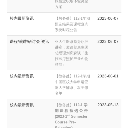
旅宿业职场体验奖励
方案
校内最新资讯
2023-06-07
【教务处】112-1学期
预选结果及课程查询
系统时程公告
课程/演讲/研讨会 资讯
2023-06-07
亚大生医系举办职涯
讲座，邀请贺康生医
总经理刘庆森谈「生
技医疗照护产业AI物
联网」
校内最新资讯
2023-06-01
【教务处】112-1学期
中国医校大学申请亚
洲大学辅系、双主修
名单
校内最新资讯
2023-05-13
【教务处】
112-1 学
期 课 程 预 选 公 告
st
(
2023-1
Semester
Course Pre-
Selection)