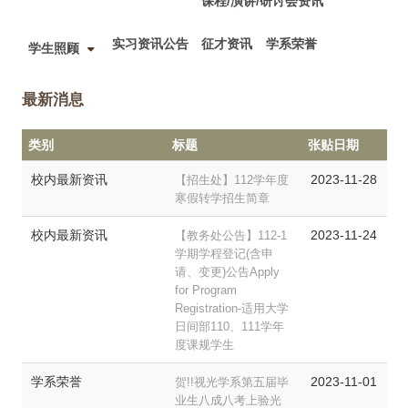
课程/演讲/研讨会资讯
实习资讯公告
征才资讯
学系荣誉
学生照顾
最新消息
类别
标题
张贴日期
校内最新资讯
2023-11-28
【招生处】112学年度
寒假转学招生简章
校内最新资讯
2023-11-24
【教务处公告】112-1
学期学程登记(含申
请、变更)公告Apply
for Program
Registration-适用大学
日间部110、111学年
度课规学生
学系荣誉
2023-11-01
贺!!视光学系第五届毕
业生八成八考上验光